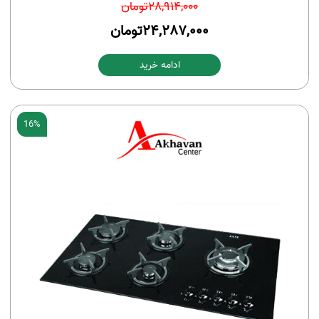
28,914,000
تومان
24,287,000
تومان
ادامه خرید
16%