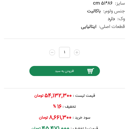
سایز:
86*51 cm
جنس ولوم:
باکالیت
وک:
دارد
قطعات اصلی:
ایتالیایی
54,132,300
قیمت لیست :
تومان
16
تخفیف :
%
8,661,300
سود خرید :
تومان
45,471,000
قیمت با تخفیف :
تومان