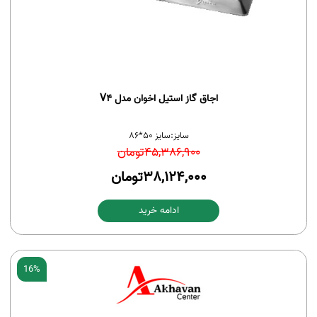
اجاق گاز استیل اخوان مدل V4
سایز:
سایز 50*86
45,386,900
تومان
38,124,000
تومان
ادامه خرید
16%