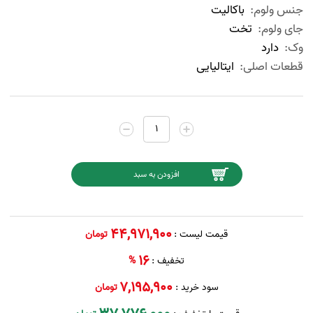
جنس ولوم:
باکالیت
جای ولوم:
تخت
وک:
دارد
قطعات اصلی:
ایتالیایی
44,971,900
قیمت لیست :
تومان
16
تخفیف :
%
7,195,900
سود خرید :
تومان