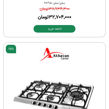
سایز:
سایز 50*97
38,934,300
تومان
32,704,000
تومان
ادامه خرید
16%