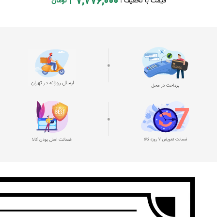
37,776,000
قیمت با تخفیف :
تومان