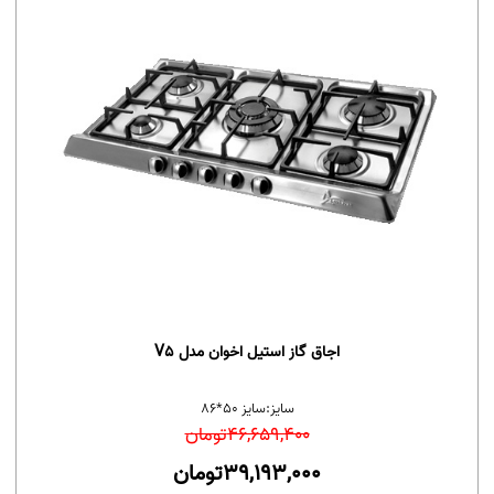
اجاق گاز استیل اخوان مدل V5
سایز:
سایز 50*86
46,659,400
تومان
39,193,000
تومان