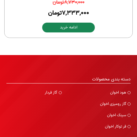
8,730,000
تومان
7,333,000
تومان
ادامه خرید
دسته بندی محصولات
هود اخوان
گاز فردار
گاز رومیزی اخوان
سینک اخوان
فر توکار اخوان