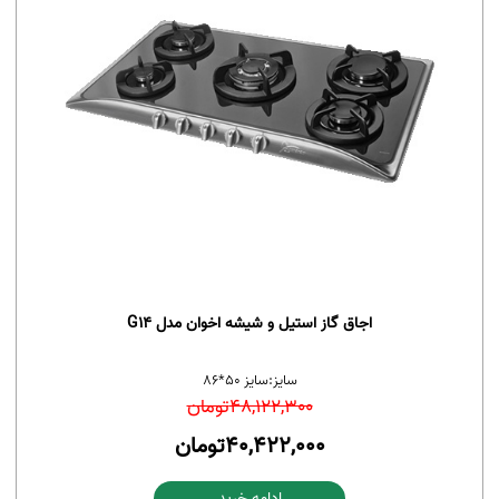
اجاق گاز استیل و شیشه اخوان مدل G14
سایز:
سایز 50*86
48,122,300
تومان
40,422,000
تومان
ادامه خرید