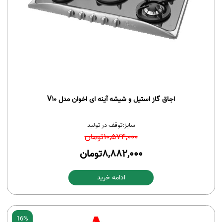
اجاق گاز استیل و شیشه آینه ای اخوان مدل V10
سایز:
توقف در تولید
10,574,000
تومان
8,882,000
تومان
ادامه خرید
16%