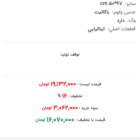
سايز:
97*50 cm
جنس ولوم:
باکالیت
وک:
دارد
قطعات اصلي:
ايتاليايي
توقف تولید
19,132,000
قیمت لیست :
تومان
16
تخفیف :
%
3,062,000
سود خرید :
تومان
16,070,000
قیمت با تخفیف :
تومان