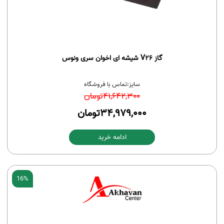
گاز V26 شیشه ای اخوان سری ونوس
سایز:
تماس با فروشگاه
41,642,300
تومان
34,979,000
تومان
ادامه خرید
16%