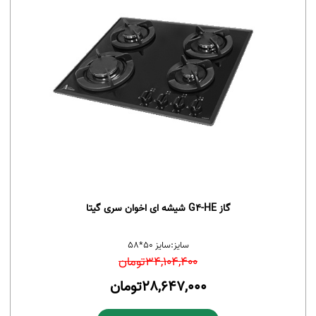
گاز G4-HE شیشه ای اخوان سری گیتا
سایز:
سایز 50*58
34,104,400
تومان
28,647,000
تومان