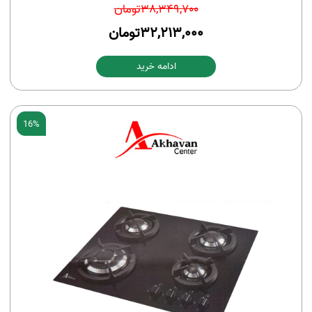
38,349,700
تومان
32,213,000
تومان
ادامه خرید
16%