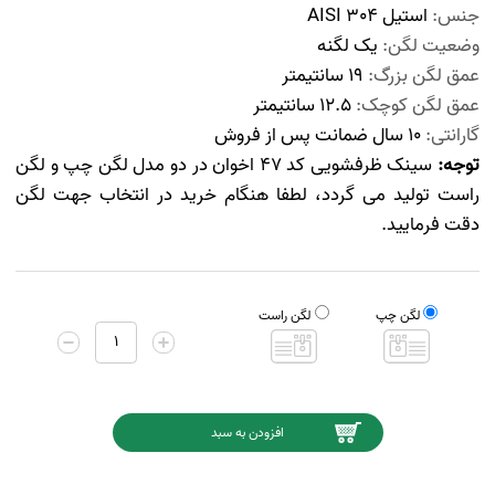
جنس:
استیل AISI 304
وضعیت لگن:
یک لگنه
عمق لگن بزرگ:
19 سانتیمتر
عمق لگن کوچک:
12.5 سانتیمتر
گارانتی:
10 سال ضمانت پس از فروش
توجه:
سینک ظرفشویی کد 47 اخوان در دو مدل لگن چپ و لگن
راست تولید می گردد، لطفا هنگام خرید در انتخاب جهت لگن
دقت فرمایید.
لگن چپ
لگن راست