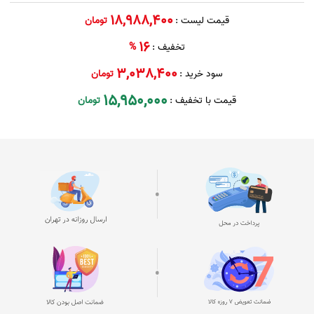
18,988,400
قیمت لیست :
تومان
16
تخفیف :
%
3,038,400
سود خرید :
تومان
15,950,000
قیمت با تخفیف :
تومان