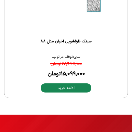
سینک ظرفشویی اخوان مدل 88
سایز:
توقف در تولید
17,975,100
تومان
15,099,000
تومان
ادامه خرید