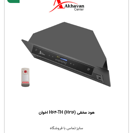
هود مخفی H64-TH (H216) اخوان
سایز:
تماس با فروشگاه