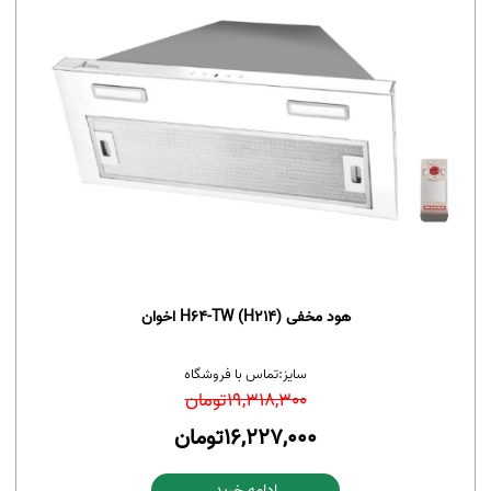
هود مخفی H64-TW (H214) اخوان
سایز:
تماس با فروشگاه
19,318,300
تومان
16,227,000
تومان
ادامه خرید