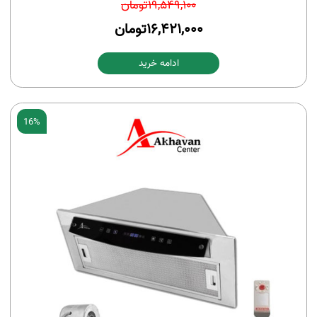
19,549,100
تومان
16,421,000
تومان
ادامه خرید
16%