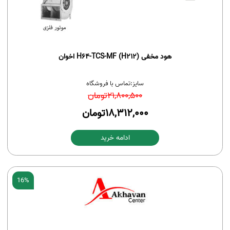
هود مخفی H64-TCS-MF (H212) اخوان
سایز:
تماس با فروشگاه
21,800,500
تومان
18,312,000
تومان
ادامه خرید
16%