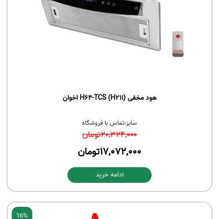
هود مخفی H64-TCS (H211) اخوان
سایز:
تماس با فروشگاه
20,324,000
تومان
17,072,000
تومان
ادامه خرید
16%