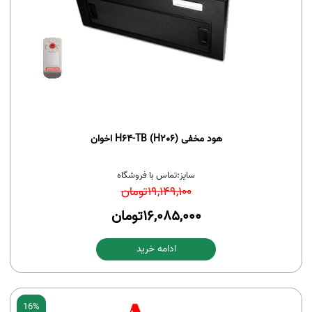
هود مخفی H64-TB (H206) اخوان
سایز:
تماس با فروشگاه
19,149,100
تومان
16,085,000
تومان
ادامه خرید
16%