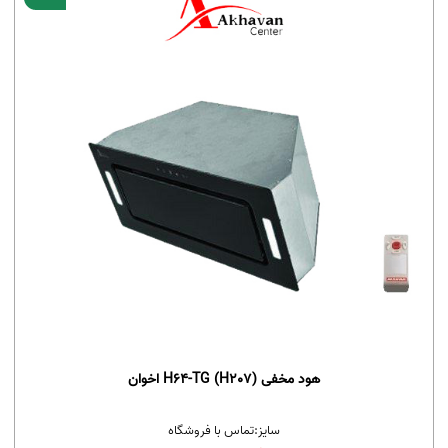
هود مخفی H64-TG (H207) اخوان
سایز:
تماس با فروشگاه