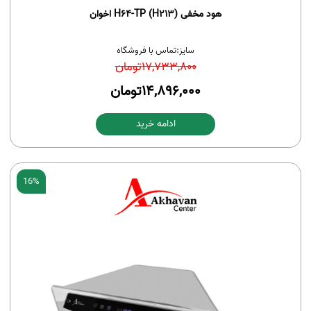
هود مخفی H64-TP (H213) اخوان
سایز:
تماس با فروشگاه
17,733,800
تومان
14,896,000
تومان
ادامه خرید
16%