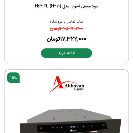
هود مخفی اخوان مدل H64-TL (H219)
سایز:
تماس با فروشگاه
20,622,300
تومان
17,322,000
تومان
ادامه خرید
16%