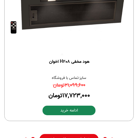
هود مخفی H208 اخوان
سایز:
تماس با فروشگاه
21,099,600
تومان
17,723,000
تومان
ادامه خرید