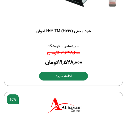
هود مخفی H64-TM (H217) اخوان
سایز:
تماس با فروشگاه
23,248,600
تومان
19,528,000
تومان
ادامه خرید
16%