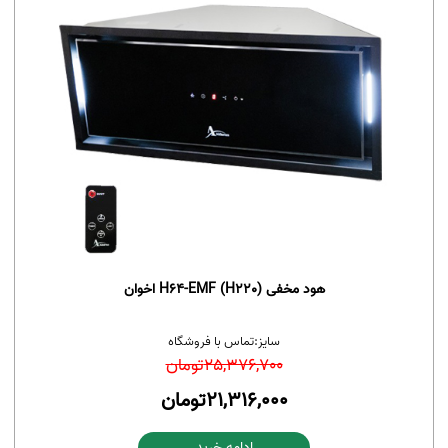
هود مخفی H64-EMF (H220) اخوان
سایز:
تماس با فروشگاه
25,376,700
تومان
21,316,000
تومان
ادامه خرید