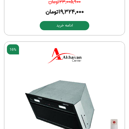
23,005,900
تومان
19,324,000
تومان
ادامه خرید
16%