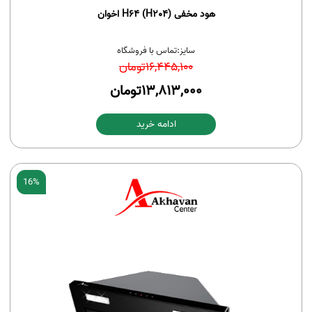
هود مخفی H64 (H204) اخوان
سایز:
تماس با فروشگاه
16,445,100
تومان
13,813,000
تومان
ادامه خرید
16%